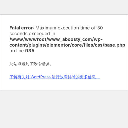
Fatal error
: Maximum execution time of 30
seconds exceeded in
/www/wwwroot/www_aboosty_com/wp-
content/plugins/elementor/core/files/css/base.php
on line
935
此站点遇到了致命错误。
了解有关对 WordPress 进行故障排除的更多信息。